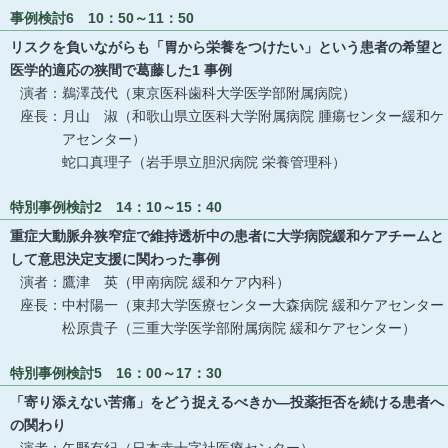
事例検討6 10：50～11：50
リスクを負いながらも「胃から栄養をつけたい」という患者の希望と
医学的適応の狭間で葛藤した1 事例
演者：鵜澤茂代（東京医科歯科大学医学部附属病院）
座長：月山 淑（和歌山県立医科大学附属病院 腫瘍センター緩和ケ
アセンター）
蛇口真理子（岩手県立胆沢病院 栄養管理科）
特別事例検討2 14：10～15：40
重症大動脈弁狭窄症で維持透析中の患者に大学病院緩和ケアチームと
して意思決定支援に関わった事例
演者：鷹津 英（甲南病院 緩和ケア内科）
座長：中村陽一（東邦大学医療センター大森病院 緩和ケアセンター
松原貴子（三重大学医学部附属病院 緩和ケアセンター）
特別事例検討5 16：00～17：30
「寄り添えない苦痛」をどう捉えるべきか―投薬拒否を続ける患者へ
の関わり
演者：矢野有紀（日本赤十字社医療センター）