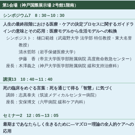
第1会場（神戸国際展示場 2号館1階南）
シンポジウム7 8：30～10：30
人生の最終段階における医療・ケアの決定プロセスに関するガイドラ
インの意味とその応用：医療モデルから生活モデルへの転換
シンポジスト： 樋口範雄（武蔵野大学 法学部 特任教授・東大名誉
教授）
清水哲郎（岩手保健医療大学）
伊藤 香（帝京大学医学部附属病院 高度救命救急センター）
座長：木澤義之（神戸大学医学部附属病院 緩和支持治療科）
講演13 10：40～11：40
死の臨床をめぐる言葉：死を通じて得る「智慧」に気づく
講師：志真泰夫（筑波メディカルセンター病院）
座長：安保博文（六甲病院 緩和ケア内科）
セミナー2 12：05～13：05
最期まであなたらしく生きるために―マズロー理論の全人的ケアへの
応用