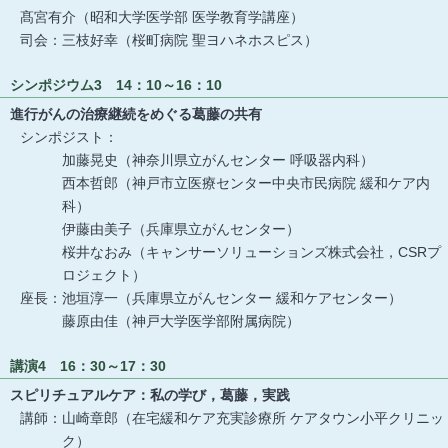
髙宮有介（昭和大学医学部 医学教育学講座）
司会：三枝好幸（桜町病院 聖ヨハネホスピス）
シンポジウム3 14：10～16：10
進行がんの治療継続をめぐる葛藤の共有
シンポジスト：
加藤晃史（神奈川県立がんセンター 呼吸器内科）
西本哲郎（神戸市立医療センター中央市民病院 緩和ケア内
科）
伊藤由美子（兵庫県立がんセンター）
桜井なおみ（キャンサーソリューションズ株式会社，CSRプ
ロジェクト）
座長：池垣淳一（兵庫県立がんセンター 緩和ケアセンター）
藤原由佳（神戸大学医学部附属病院）
講演4 16：30～17：30
スピリチュアルケア：私の学び，葛藤，実践
講師：山崎章郎（在宅緩和ケア充実診療所 ケアタウン小平クリニッ
ク）