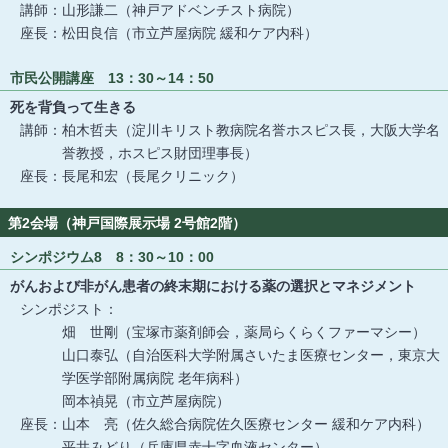
講師：山形謙二（神戸アドベンチスト病院）
座長：松田良信（市立芦屋病院 緩和ケア内科）
市民公開講座 13：30～14：50
死を背負って生きる
講師：柏木哲夫（淀川キリスト教病院名誉ホスピス長，大阪大学名
誉教授，ホスピス財団理事長）
座長：長尾和宏（長尾クリニック）
第2会場（神戸国際展示場 2号館2階）
シンポジウム8 8：30～10：00
がんおよび非がん患者の終末期における薬の選択とマネジメント
シンポジスト：
畑 世剛（宝塚市薬剤師会，薬局らくらくファーマシー）
山口泰弘（自治医科大学附属さいたま医療センター，東京大
学医学部附属病院 老年病科）
岡本禎晃（市立芦屋病院）
座長：山本 亮（佐久総合病院佐久医療センター 緩和ケア内科）
平井みどり（兵庫県赤十字血液センター）