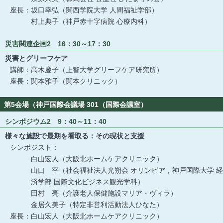
座長：坂口幸弘（関西学院大学 人間福祉学部）
村上典子（神戸赤十字病院 心療内科）
災害関連企画2 16：30～17：30
災害とグリーフケア
講師：高木慶子（上智大学グリーフケア研究所）
座長：関本雅子（関本クリニック）
第5会場（神戸国際会議場 301（国際会議室）
シンポジウム2 9：40～11：40
様々な施設で最期を看取る：その現状と支援
シンポジスト：
白山宏人（大阪北ホームケアクリニック）
山口 宰（社会福祉法人光朔会 オリンピア，神戸国際大学 経
済学部 国際文化ビジネス観光学科）
田村 亮（介護老人保健施設マリア・ヴィラ）
金居久美子（特定非営利活動法人ひなた）
座長：白山宏人（大阪北ホームケアクリニック）