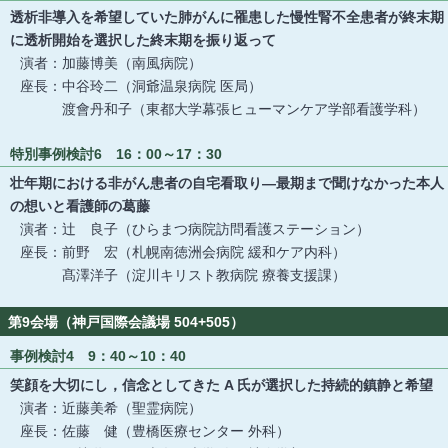
透析非導入を希望していた肺がんに罹患した慢性腎不全患者が終末期
に透析開始を選択した終末期を振り返って
演者：加藤博美（南風病院）
座長：中谷玲二（洞爺温泉病院 医局）
渡會丹和子（東都大学幕張ヒューマンケア学部看護学科）
特別事例検討6 16：00～17：30
壮年期における非がん患者の自宅看取り―最期まで聞けなかった本人
の想いと看護師の葛藤
演者：辻 良子（ひらまつ病院訪問看護ステーション）
座長：前野 宏（札幌南徳洲会病院 緩和ケア内科）
髙澤洋子（淀川キリスト教病院 療養支援課）
第9会場（神戸国際会議場 504+505）
事例検討4 9：40～10：40
笑顔を大切にし，信念としてきた A 氏が選択した持続的鎮静と希望
演者：近藤美希（聖霊病院）
座長：佐藤 健（豊橋医療センター 外科）