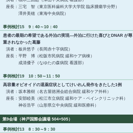
座長：三宅 智（東京医科歯科大学大学院 臨床腫瘍学分野）
澤井美穂（東海中央病院）
事例検討15 9：40～10：40
患者の最期の希望である外泊の実現―外泊に行けた喜びとDNAR が尊
重されなかった葛藤
演者：板井悠子（長岡赤十字病院）
座長：平野 博（松阪市民病院 緩和ケア病棟）
成清優子（なゆたの森病院 看護部）
事例検討19 10：50～11：50
高容量オピオイドの退薬症状としてけいれん発作をきたした1例
演者：坂本雅樹（名古屋徳洲会総合病院 緩和ケア外科）
座長：安部睦美（松江市立病院 緩和ケア・ペインクリニック科）
神谷浩平（山形県立中央病院 緩和医療科）
第9会場（神戸国際会議場 504+505）
事例検討13 8：30～9：30