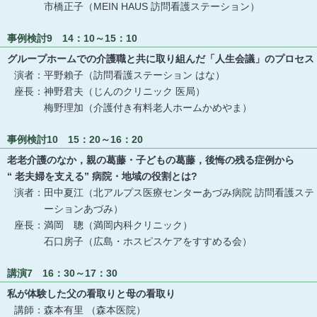
市橋正子（MEIN HAUS 訪問看護ステーション）
事例検討9 14：10～15：10
グループホームでの介護職と共に取り組んだ「人生会議」のプロセス
演者：平野賴子（訪問看護ステーション はな）
座長：神野君夫（じんのクリニック 医局）
梅野理加（介護付き有料老人ホームかめやま）
事例検討10 15：20～16：20
老老介護のなか，親の葛藤・子どもの葛藤，後悔の残る症例から
“ 老夫婦を支える” 病院・地域の役割とは?
演者：田中夏江（北アルプス医療センターあづみ病院 訪問看護ステ
ーションあづみ）
座長：満岡 聰（満岡内科クリニック）
石口房子（広島・ホスピスケアをすすめる会）
講演7 16：30～17：30
私が体験した父の看取りと母の看取り
講師：森本有里 （森本医院）