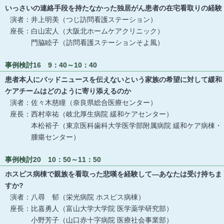
いっさいの連絡手段を持たなかった独居がん患者の在宅看取りの経験
演者：井上明美（つじ訪問看護ステーション）
座長：白山宏人（大阪北ホームケアクリニック）
門脇睦子（訪問看護ステーションそよ風）
事例検討16 9：40～10：40
患者本人にバッドニュースを伝えないという家族の希望に対して緩和
ケアチームはどのように寄り添えるのか
演者：佐々木慈瞳（奈良県総合医療センター）
座長：西村幸祐（岐北厚生病院 緩和ケアセンター）
本松裕子（東京医科歯科大学医学部附属病院 緩和ケア病棟・
腫瘍センター）
事例検討20 10：50～11：50
ホスピス病棟で親族を看取った悲嘆を経験して―あなたは受け持ちま
すか?
演者：八尋 郁（栄光病院 ホスピス病棟）
座長：比嘉勇人（富山大学大学院 医学薬学研究部）
小野芳子（山口赤十字病院 医療社会事業部）