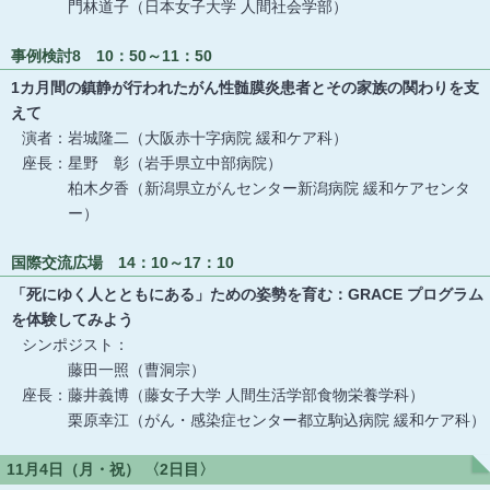
門林道子（日本女子大学 人間社会学部）
事例検討8 10：50～11：50
1カ月間の鎮静が行われたがん性髄膜炎患者とその家族の関わりを支
えて
演者：岩城隆二（大阪赤十字病院 緩和ケア科）
座長：星野 彰（岩手県立中部病院）
柏木夕香（新潟県立がんセンター新潟病院 緩和ケアセンタ
ー）
国際交流広場 14：10～17：10
「死にゆく人とともにある」ための姿勢を育む：GRACE プログラム
を体験してみよう
シンポジスト：
藤田一照（曹洞宗）
座長：藤井義博（藤女子大学 人間生活学部食物栄養学科）
栗原幸江（がん・感染症センター都立駒込病院 緩和ケア科）
11月4日（月・祝） 〈2日目〉