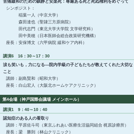
苦痛緩和のための鎮静と安楽死：尊厳ある死と死ぬ権利をめぐって
シンポジスト：
稲葉一人（中京大学）
森田達也（聖隷三方原病院）
田代志門（東北大学大学院 文学研究科）
田中美穂（日本医師会総合政策研究機構）
座長：安保博文（六甲病院 緩和ケア内科）
講演6 16：30～17：30
涙も笑いも，力になる―院内学級の子どもたちが教えてくれた大切な
こと
講師：副島賢和（昭和大学）
座長：白山宏人（大阪北ホームケアクリニック）
第4会場（神戸国際会議場 メインホール）
講演1 9：40～10：40
認知症のある人の看取り
講師：平原佐斗司（東京ふれあい医療生活協同組合 梶原診療所）
座長：梁 勝則（林山クリニック）