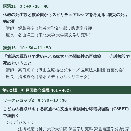
講演11 9：40～10：40
仏教の死生観と救済観からスピリチュアルケアを考える :震災の死，
病の死
講師：鍋島直樹（龍谷大学文学部，臨床宗教師）
座長：谷山洋三（東北大学 大学院文学研究科）
講演15 10：50～11：50
「施設の看取りで求められる家族との関係性の再構築」―介護施設で
死ぬということ
講師：高口光子（湖山医療福祉グループ 医療法人財団 百葉の会）
座長：清水政克（清水メディカルクリニック）
第6会場（神戸国際会議場 401＋402）
ワークショップ2 8：30～10：30
こどもの看取りをする家族への支援を家族同心球環境理論（CSFET）
で紐解く
シンポジスト：
法橋尚宏（神戸大学大学院 保健学研究科 家族看護学分野( 家