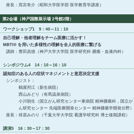
座長：髙宮有介（昭和大学医学部 医学教育学講座）
第2会場（神戸国際展示場 2号館2階）
ワークショップ1 9：40～11：10
自己理解・他者理解をチーム医療に活かす！
MBTI® を用いた多様性の理解を全人的医療に繋げる
講師：豊田昌徳（神戸大学大学院 医学研究科 腫瘍・血液内科）
シンポジウム4 14：10～16：10
認知症のある人の症状マネジメントと意思決定支援
シンポジスト：
鶴屋邦江（新生病院）
西山みどり（有馬温泉病院）
小川朝生（国立がん研究センター東病院 精神腫瘍科，国立が
ん研究センター 先端医療開発センター 精神腫瘍学開発分野）
座長：得居みのり（千葉大学大学院 看護学研究科 博士後期課程）
講演5 16：30～17：30