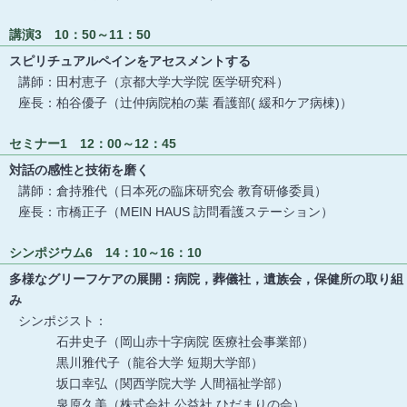
講演3 10：50～11：50
スピリチュアルペインをアセスメントする
講師：田村恵子（京都大学大学院 医学研究科）
座長：柏谷優子（辻仲病院柏の葉 看護部( 緩和ケア病棟)）
セミナー1 12：00～12：45
対話の感性と技術を磨く
講師：倉持雅代（日本死の臨床研究会 教育研修委員）
座長：市橋正子（MEIN HAUS 訪問看護ステーション）
シンポジウム6 14：10～16：10
多様なグリーフケアの展開：病院，葬儀社，遺族会，保健所の取り組
み
シンポジスト：
石井史子（岡山赤十字病院 医療社会事業部）
黒川雅代子（龍谷大学 短期大学部）
坂口幸弘（関西学院大学 人間福祉学部）
泉原久美（株式会社 公益社 ひだまりの会）