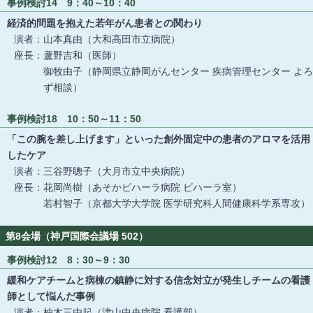
事例検討14 9：40～10：40
経済的問題を抱えた若年がん患者との関わり
演者：山本真由（大和高田市立病院）
座長：蘆野吉和（医師）
御牧由子（静岡県立静岡がんセンター 疾病管理センター よろ
ず相談）
事例検討18 10：50～11：50
「この腕を差し上げます」といった創外固定中の患者のアロマを活用
したケア
演者：三谷野聰子（大月市立中央病院）
座長：花岡尚樹（あそかビハーラ病院 ビハーラ室）
若村智子（京都大学大学院 医学研究科人間健康科学系専攻）
第8会場（神戸国際会議場 502）
事例検討12 8：30～9：30
緩和ケアチームと病棟の鎮静に対する信念対立が発生しチームの看護
師として悩んだ事例
演者：柚木三由起（津山中央病院 看護部）