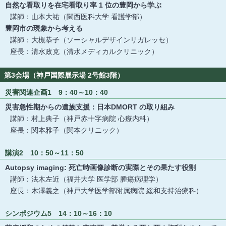
自然な看取りを在宅看取り率 1 位の豊岡から学ぶ
講師：山本大祐（関西医科大学 看護学部）
豊岡市の現象から考える
講師：大槻恭子（ソーシャルデザインリガレッセ）
座長：清水政克（清水メディカルクリニック）
第3会場（神戸国際展示場 2号館3階）
災害関連企画1 9：40～10：40
災害急性期からの遺族支援：日本DMORT の取り組み
講師：村上典子（神戸赤十字病院 心療内科）
座長：関本雅子（関本クリニック）
講演2 10：50～11：50
Autopsy imaging: 死亡時画像診断の実際とその果たす役割
講師：法木左近（福井大学 医学部 腫瘍病理学）
座長：木澤義之（神戸大学医学部附属病院 緩和支持治療科）
シンポジウム5 14：10～16：10