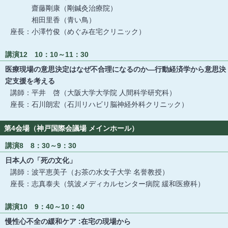
齋藤剛康（剛鍼灸治療院）
相田里香（青い鳥）
座長：小澤竹俊（めぐみ在宅クリニック）
講演12 10：10～11：30
医療現場の意思決定はなぜ不合理になるのか―行動経済学から意思決
定支援を考える
講師：平井 啓（大阪大学大学院 人間科学研究科）
座長：石川朗宏（石川リハビリ脳神経外科クリニック）
第4会場（神戸国際会議場 メインホール）
講演8 8：30～9：30
日本人の「死の文化」
講師：波平恵美子（お茶の水女子大学 名誉教授）
座長：志真泰夫（筑波メディカルセンター病院 緩和医療科）
講演10 9：40～10：40
慢性心不全の緩和ケア :在宅の現場から