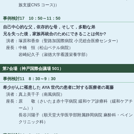
族支援CNS コース)）
事例検討17 10：50～11：50
自己中心的な父，依存的な母，そして，多動な弟
兄を失った後，家族再統合のためにできることは何か?
演者：塚原和香奈（聖路加国際病院 小児総合医療センター）
座長：中橋 恒（松山ベテル病院）
岩崎紀久子（淑徳大学看護栄養学部）
第7会場（神戸国際会議場 501）
事例検討11 8：30～9：30
希少がんに罹患した AYA 世代の患者に対する医療者の葛藤
演者：真上美千子（南風病院）
座長：原 敬（さいたま赤十字病院 緩和ケア診療科（緩和ケアチ
ーム））
長谷川陽子（順天堂大学医学部附属静岡病院 麻酔科・ペイン
クリニック科）