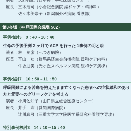
座長：三木浩司（小倉記念病院 緩和ケア・精神科）
佐々木美奈子（新潟脳外科病院 看護部）
第8会場（神戸国際会議場 502）
事例検討3 9：40～10：40
生命の予後予測 2 ヶ月で ACP を行った 1事例の明と暗
演者：林 良彦（へつぎ病院）
座長：平山 功（群馬県済生会前橋病院 緩和ケア内科）
牛坂朋美（光ヶ丘スペルマン病院 緩和ケア病棟）
事例検討7 10：50～11：50
呼吸困難による苦痛を抱えたまま亡くなった患者への症状緩和のあり
方と元妻へのグリーフケアを考える
演者：小川佐知子（山口県立総合医療センター）
座長：井手 宏（愛知国際病院）
辻川真弓（三重大学大学院医学系研究科看護学専攻）
特別事例検討3 14：10～15：40