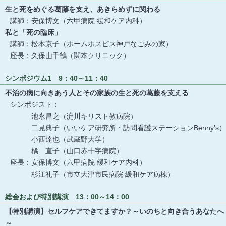
生と死をめぐる葛藤を支え、あきらめずに関わる
講師：安保博文（六甲病院 緩和ケア内科）
私と「死の臨床」
講師：松本京子（ホームホスピス神戸なごみの家）
座長：久保山千鶴（関本クリニック）
シンポジウム1 9：40～11：40
不治の病に向きあう人とその家族の生と死の葛藤を支える
シンポジスト：
池永昌之（淀川キリスト教病院）
二見典子（いいケア研究所・訪問看護ステーションBenny’s）
小西達也（武蔵野大学）
橘 直子（山口赤十字病院）
座長：安保博文（六甲病院 緩和ケア内科）
杉江礼子（市立大津市民病院 緩和ケア病棟）
総会および特別講演 13：00～14：00
【特別講演】セルフケアできてますか？～いのちと向き合うあなたへ
～