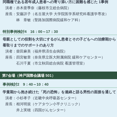
同職種である若年成人患者への寄り添い方に困難を感じた 1事例
演者：赤木亜季奈（藤枝市立総合病院）
座長：安藤詳子（名古屋大学 大学院医学系研究科看護学専攻）
林 章敏（聖路加国際病院緩和ケア科）
特別事例検討4 16：00～17：30
母親としての役割を大切にするがん患者とその子どもへの治療期から
看取りまでのサポートのあり方
演者：柴田麻美（福井県済生会病院）
座長：四宮敏章（奈良県立医大附属病院 緩和ケアセンター）
石川千夏（市立秋田総合病院 看護管理室）
第7会場（神戸国際会議場 501）
事例検討2 9：40～10：40
学童期から抱き続けた「死の恐怖」を連綿と語る男性の面接を通して
演者：小杉孝子（近畿中央呼吸器センター）
座長：相河明規（ケアタウン小平クリニック）
井上実穂（四国がんセンター）